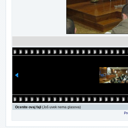
Ocenite ovaj fajl
(Još uvek nema glasova)
Pr