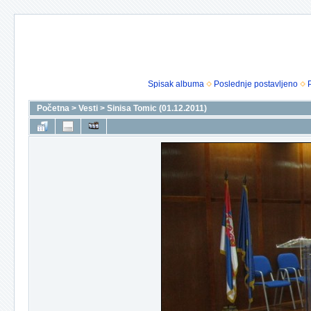
Spisak albuma
Poslednje postavljeno
Početna
>
Vesti
>
Sinisa Tomic (01.12.2011)