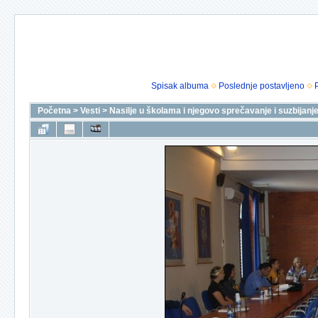
Spisak albuma
Poslednje postavljeno
Početna
>
Vesti
>
Nasilje u školama i njegovo sprečavanje i suzbijanj