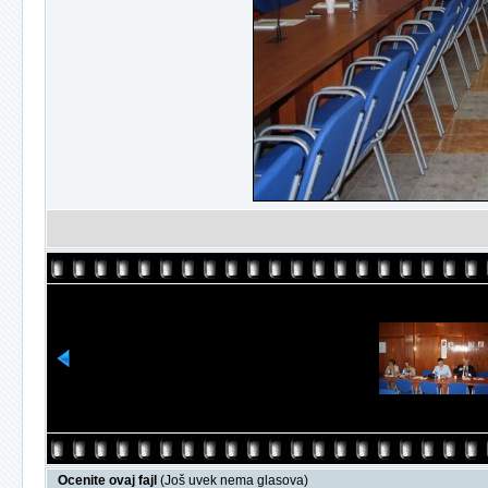
Ocenite ovaj fajl
(Još uvek nema glasova)