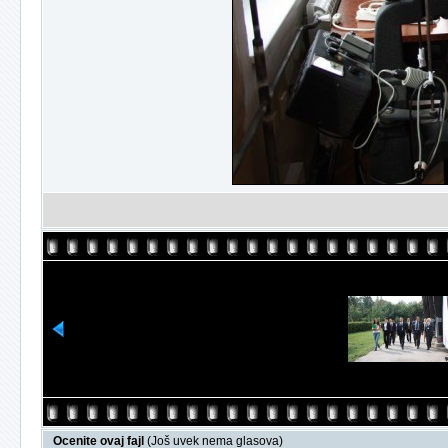
Ocenite ovaj fajl
(Još uvek nema glasova)