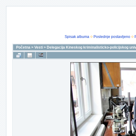
Spisak albuma
Poslednje postavljeno
Početna
>
Vesti
>
Delegacija Kineskog kriminalisticko-policijskog uni