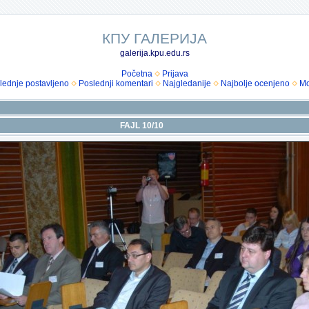
КПУ ГАЛЕРИЈА
galerija.kpu.edu.rs
Početna
Prijava
lednje postavljeno
Poslednji komentari
Najgledanije
Najbolje ocenjeno
Mo
FAJL 10/10