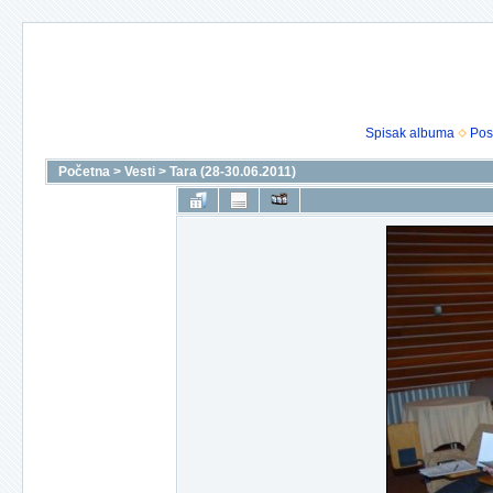
Spisak albuma
Pos
Početna
>
Vesti
>
Tara (28-30.06.2011)