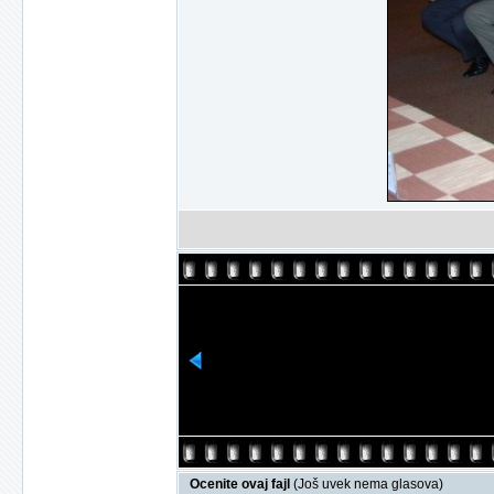
Ocenite ovaj fajl
(Još uvek nema glasova)