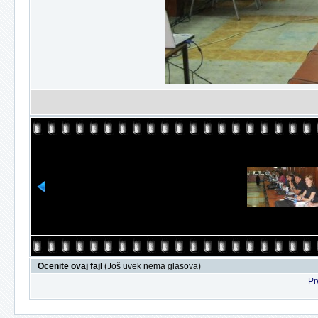
Ocenite ovaj fajl
(Još uvek nema glasova)
Pr