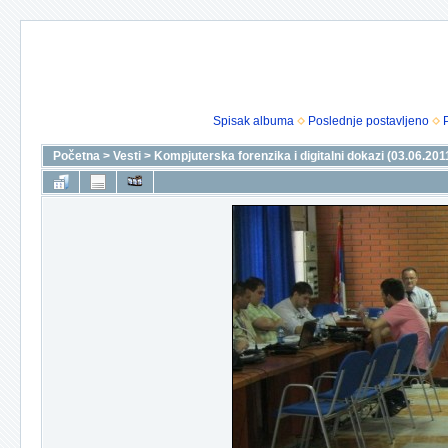
Spisak albuma
Poslednje postavljeno
Početna
>
Vesti
>
Kompjuterska forenzika i digitalni dokazi (03.06.201