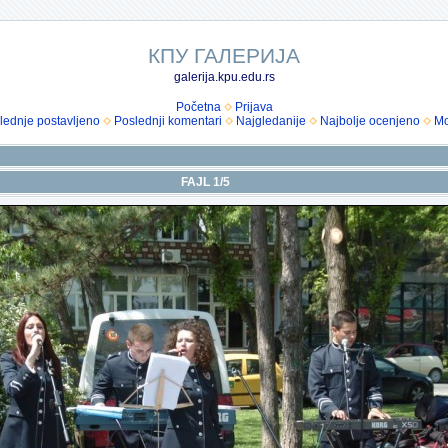
КПУ ГАЛЕРИЈА
galerija.kpu.edu.rs
Početna
Prijava
lednje postavljeno
Poslednji komentari
Najgledanije
Najbolje ocenjeno
Mo
FAJL 1/5