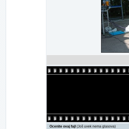
Ocenite ovaj fajl
(Još uvek nema glasova)