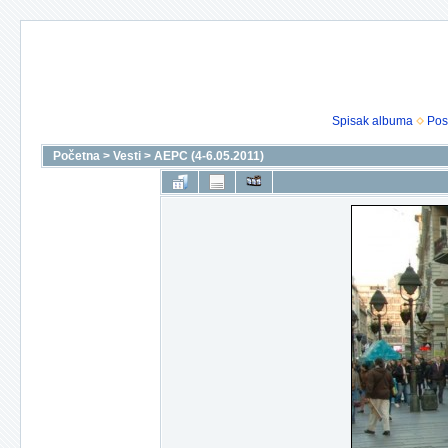
Spisak albuma
Pos
Početna
>
Vesti
>
AEPC (4-6.05.2011)