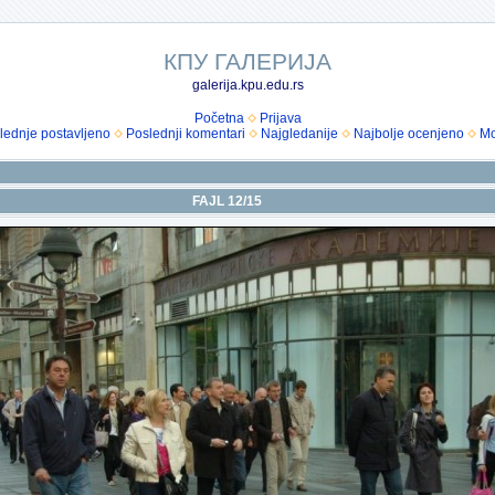
КПУ ГАЛЕРИЈА
galerija.kpu.edu.rs
Početna
Prijava
lednje postavljeno
Poslednji komentari
Najgledanije
Najbolje ocenjeno
Mo
FAJL 12/15