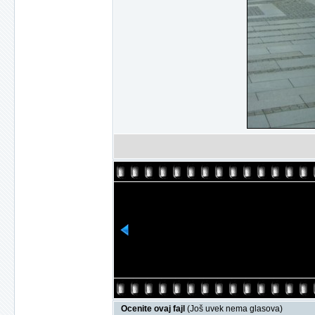
Ocenite ovaj fajl
(Još uvek nema glasova)