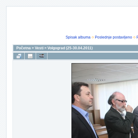
Spisak albuma
Poslednje postavljeno
Početna
>
Vesti
>
Volgograd (25-30.04.2011)