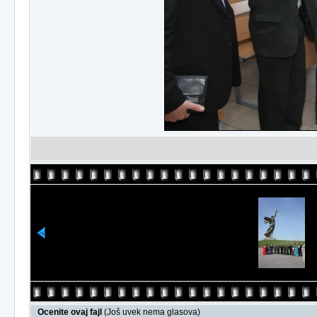
Ocenite ovaj fajl
(Još uvek nema glasova)