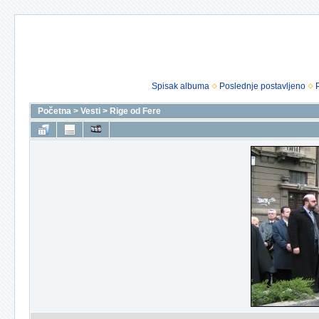
Spisak albuma
Poslednje postavljeno
Početna
>
Vesti
>
Rige od Fere