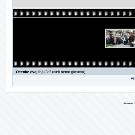
Ocenite ovaj fajl
(Još uvek nema glasova)
Pr
Powered