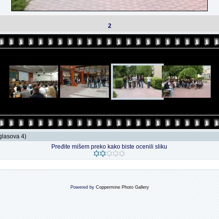
2
 glasova 4)
Pređite mišem preko kako biste ocenili sliku
Powered by
Coppermine Photo Gallery