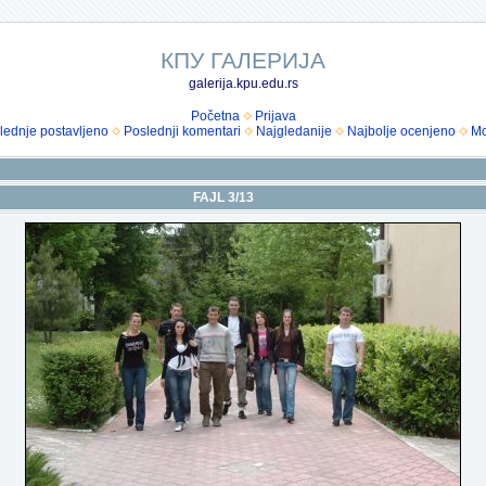
КПУ ГАЛЕРИЈА
galerija.kpu.edu.rs
Početna
Prijava
lednje postavljeno
Poslednji komentari
Najgledanije
Najbolje ocenjeno
Mo
FAJL 3/13