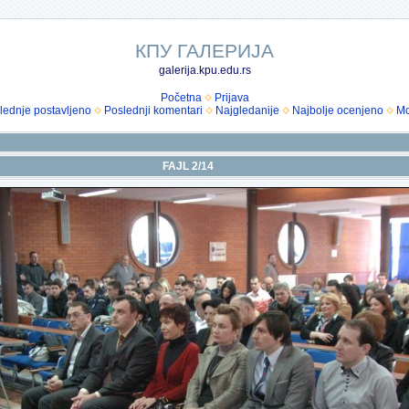
КПУ ГАЛЕРИЈА
galerija.kpu.edu.rs
Početna
Prijava
lednje postavljeno
Poslednji komentari
Najgledanije
Najbolje ocenjeno
Mo
FAJL 2/14