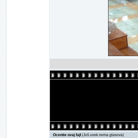
Ocenite ovaj fajl
(Još uvek nema glasova)