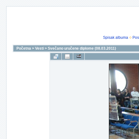
Spisak albuma
Pos
Početna
>
Vesti
>
Svečano uručene diplome (08.03.2011)