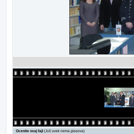
Ocenite ovaj fajl
(Još uvek nema glasova)