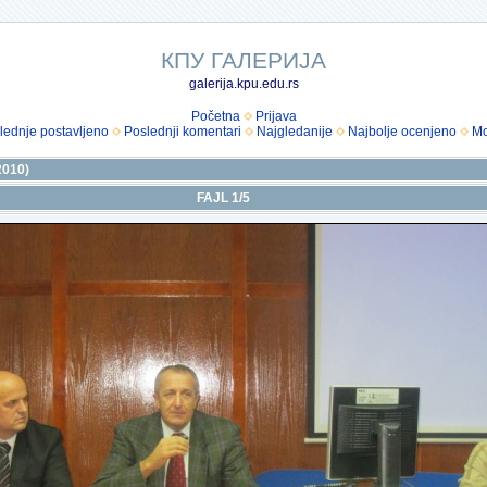
КПУ ГАЛЕРИЈА
galerija.kpu.edu.rs
Početna
Prijava
lednje postavljeno
Poslednji komentari
Najgledanije
Najbolje ocenjeno
Mo
2010)
FAJL 1/5