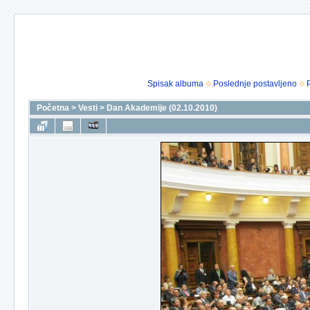
Spisak albuma
Poslednje postavljeno
Početna
>
Vesti
>
Dan Akademije (02.10.2010)