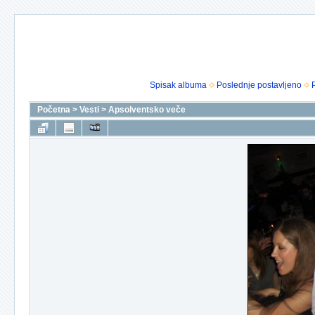
Spisak albuma
Poslednje postavljeno
Početna
>
Vesti
>
Apsolventsko veče