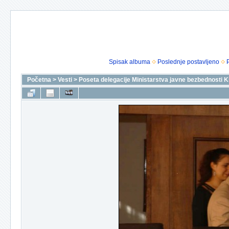
Spisak albuma
Poslednje postavljeno
Početna
>
Vesti
>
Poseta delegacije Ministarstva javne bezbednosti K