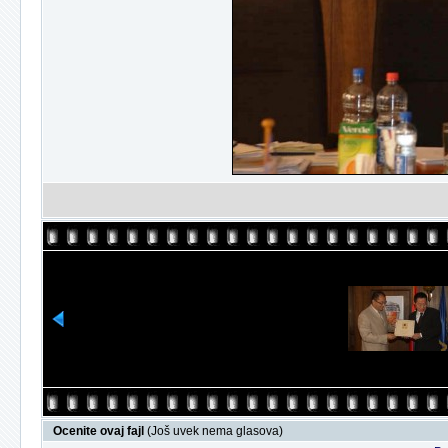
Ocenite ovaj fajl
(Još uvek nema glasova)