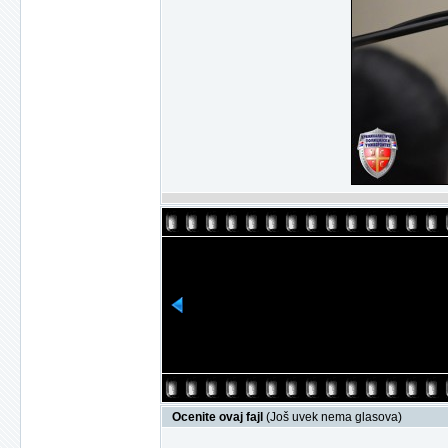
Ocenite ovaj fajl
(Još uvek nema glasova)