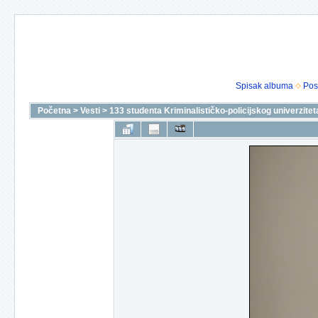
Spisak albuma
Pos
Početna
>
Vesti
>
133 studenta Kriminalističko-policijskog univerzit