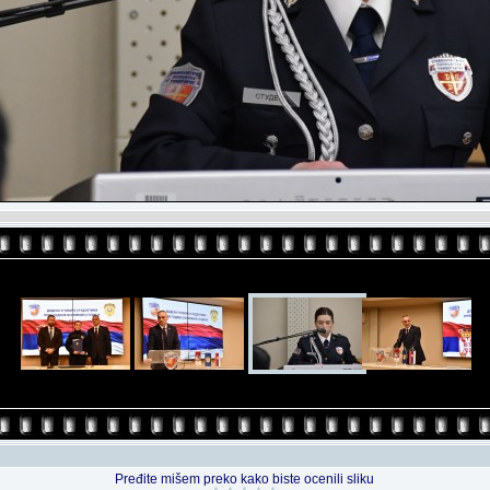
Pređite mišem preko kako biste ocenili sliku