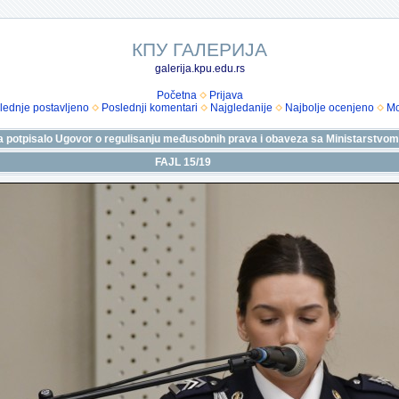
КПУ ГАЛЕРИЈА
galerija.kpu.edu.rs
Početna
Prijava
lednje postavljeno
Poslednji komentari
Najgledanije
Najbolje ocenjeno
Mo
eta potpisalo Ugovor o regulisanju međusobnih prava i obaveza sa Ministarstvom
FAJL 15/19