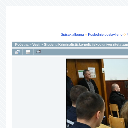
Spisak albuma
Poslednje postavljeno
Početna
>
Vesti
>
Studenti Kriminalističko-policijskog univerziteta z