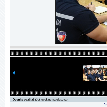
Ocenite ovaj fajl
(Još uvek nema glasova)
Pr