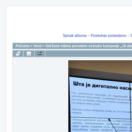
Spisak albuma
Poslednje postavljeno
Početna
>
Vesti
>
Održana tribina povodom svetske kampanje „16 dana