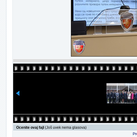
Ocenite ovaj fajl
(Još uvek nema glasova)
Pr