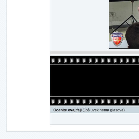
Ocenite ovaj fajl
(Još uvek nema glasova)