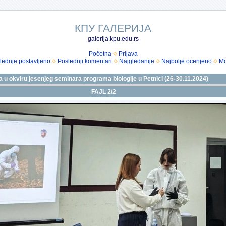
КПУ ГАЛЕРИЈА
galerija.kpu.edu.rs
Početna
Prijava
lednje postavljeno
Poslednji komentari
Najgledanije
Najbolje ocenjeno
Mo
 u okviru jesenjeg seminara programa biologije u Petnici (26-30.11.2024)
FAJL 2/2