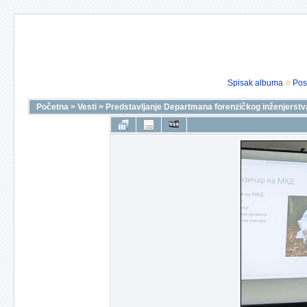
Spisak albuma
Pos
Početna
>
Vesti
>
Predstavljanje Departmana forenzičkog inženjerstva