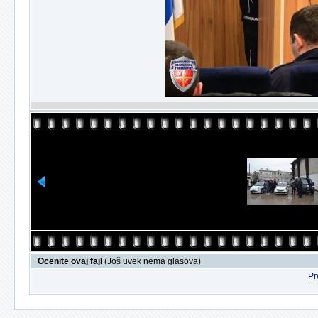
Ocenite ovaj fajl
(Još uvek nema glasova)
Pr