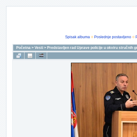
Spisak albuma
Poslednje postavljeno
Početna
>
Vesti
>
Predstavljen rad Uprave policije u okviru stručnih g