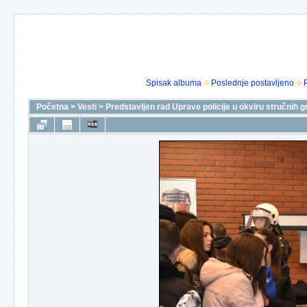
Spisak albuma
Poslednje postavljeno
Početna
>
Vesti
>
Predstavljen rad Uprave policije u okviru stručnih g