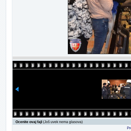
Ocenite ovaj fajl
(Još uvek nema glasova)
Pr