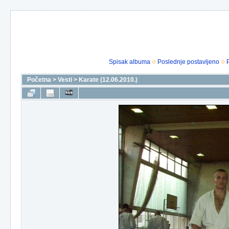
Spisak albuma
Poslednje postavljeno
Početna
>
Vesti
>
Karate (12.06.2010.)