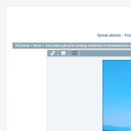
Spisak albuma
Pos
Početna
>
Vesti
>
Još jedan plivački podvig studenta Kriminalističko-