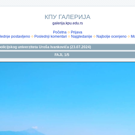
КПУ ГАЛЕРИЈА
galerija.kpu.edu.rs
Početna
Prijava
lednje postavljeno
Poslednji komentari
Najgledanije
Najbolje ocenjeno
Mo
policijskog univerziteta Uroša Ivankovića (23.07.2024)
FAJL 1/5