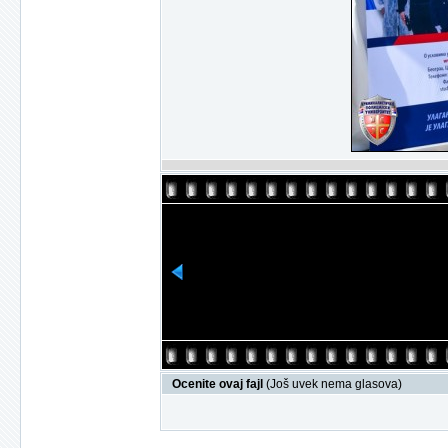
Ocenite ovaj fajl
(Još uvek nema glasova)