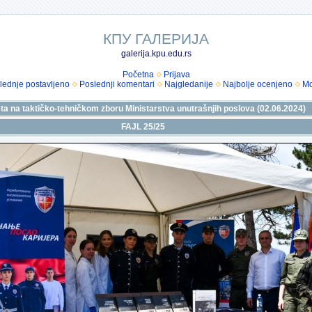
КПУ ГАЛЕРИЈА
galerija.kpu.edu.rs
Početna
Prijava
lednje postavljeno
Poslednji komentari
Najgledanije
Najbolje ocenjeno
Mo
teta na taktičko-tehničkom zboru Ministarstva unutrašnjih poslova (02.06.2024)
FAJL 25/25