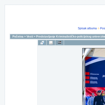
Spisak albuma
Pos
Početna
>
Vesti
>
Predstavljanje Kriminalističko-policijskog univerzi