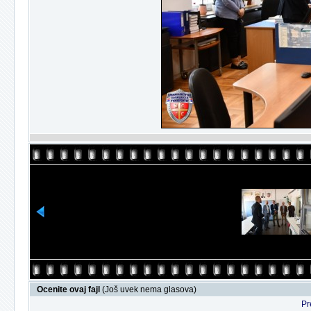
Ocenite ovaj fajl
(Još uvek nema glasova)
Pr