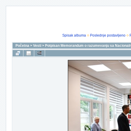
Spisak albuma
Poslednje postavljeno
Početna
>
Vesti
>
Potpisan Memorandum o razumevanju sa Nacionaln