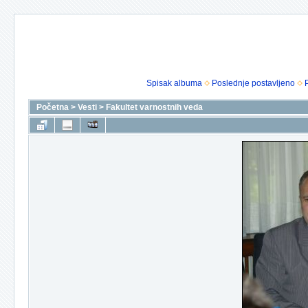
Spisak albuma
Poslednje postavljeno
Početna
>
Vesti
>
Fakultet varnostnih veda