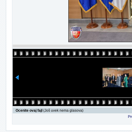
Ocenite ovaj fajl
(Još uvek nema glasova)
Pr