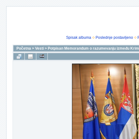
Spisak albuma
Poslednje postavljeno
Početna
>
Vesti
>
Potpisan Memorandum o razumevanju između Kriminal