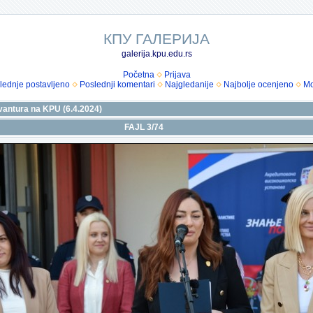
КПУ ГАЛЕРИЈА
galerija.kpu.edu.rs
Početna
Prijava
lednje postavljeno
Poslednji komentari
Najgledanije
Najbolje ocenjeno
Mo
vantura na KPU (6.4.2024)
FAJL 3/74