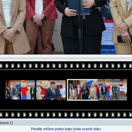
lasova 1)
Pređite mišem preko kako biste ocenili sliku