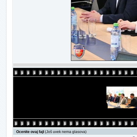
Ocenite ovaj fajl
(Još uvek nema glasova)