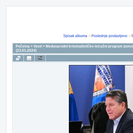
Spisak albuma
Poslednje postavljeno
Početna
>
Vesti
>
Međunarodni kriminalističko-istražni program pomoć
(23.01.2024)