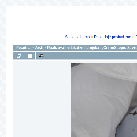
Spisak albuma
Poslednje postavljeno
Početna
>
Vesti
>
Realizovan edukativni projekat „CrimeScope: Savre