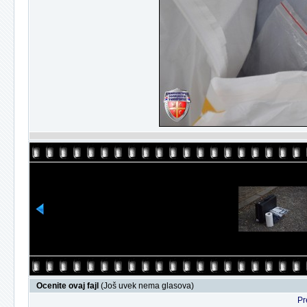
Ocenite ovaj fajl
(Još uvek nema glasova)
Pr