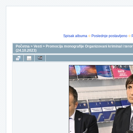
Spisak albuma
Poslednje postavljeno
Početna
>
Vesti
>
Promocija monografije Organizovani kriminal i teror
(24.10.2023)