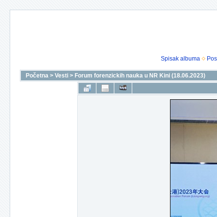
Spisak albuma
Pos
Početna
>
Vesti
>
Forum forenzickih nauka u NR Kini (18.06.2023)