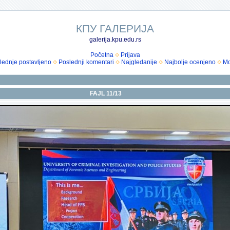
КПУ ГАЛЕРИЈА
galerija.kpu.edu.rs
Početna
Prijava
lednje postavljeno
Poslednji komentari
Najgledanije
Najbolje ocenjeno
Mo
FAJL 11/13