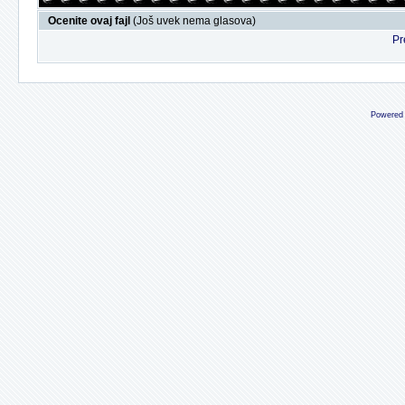
Ocenite ovaj fajl
(Još uvek nema glasova)
Pr
Powered