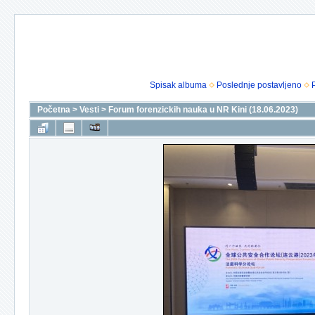
Spisak albuma
Poslednje postavljeno
Početna
>
Vesti
>
Forum forenzickih nauka u NR Kini (18.06.2023)