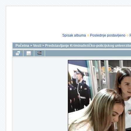
Spisak albuma
Poslednje postavljeno
Početna
>
Vesti
>
Predstavljanje Kriminalističko-policijskog univerzit