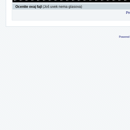
Ocenite ovaj fajl
(Još uvek nema glasova)
Pr
Powered