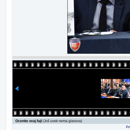
Ocenite ovaj fajl
(Još uvek nema glasova)
Pr