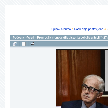
Spisak albuma
Poslednje postavljeno
Početna
>
Vesti
>
Promocija monografije „Istorija policije u Srbiji“ (27