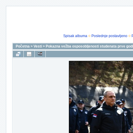
Spisak albuma
Poslednje postavljeno
Početna
>
Vesti
>
Pokazna vežba osposobljenosti studenata prve godi