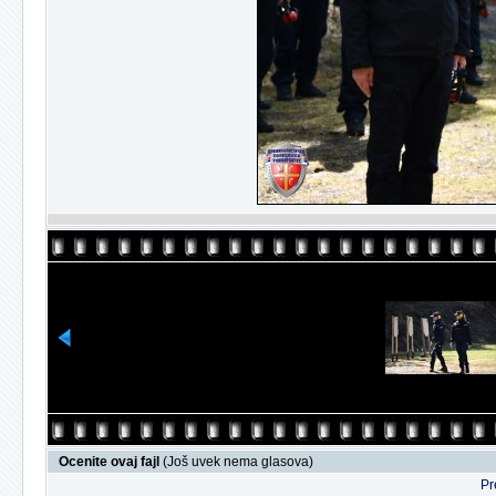
Ocenite ovaj fajl
(Još uvek nema glasova)
Pr