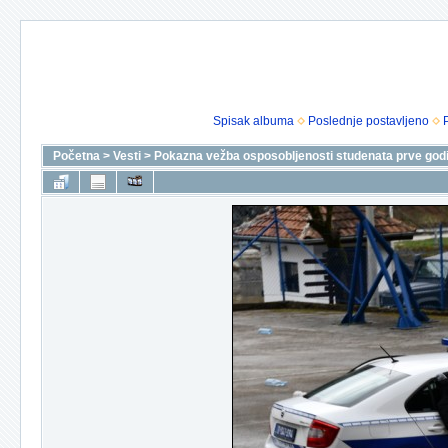
Spisak albuma
Poslednje postavljeno
Početna
>
Vesti
>
Pokazna vežba osposobljenosti studenata prve godi