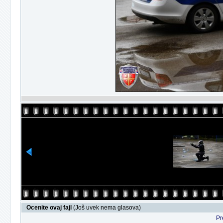
Ocenite ovaj fajl
(Još uvek nema glasova)
Pr