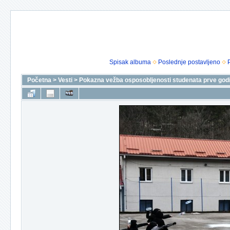
Spisak albuma
Poslednje postavljeno
Početna
>
Vesti
>
Pokazna vežba osposobljenosti studenata prve godi