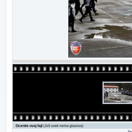
Ocenite ovaj fajl
(Još uvek nema glasova)