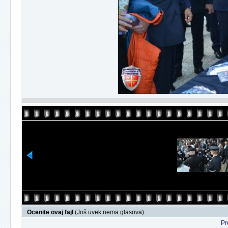
Ocenite ovaj fajl
(Još uvek nema glasova)
Pr