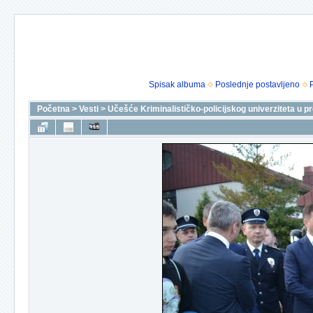
Spisak albuma
Poslednje postavljeno
Početna
>
Vesti
>
Učešće Kriminalističko-policijskog univerziteta u pr