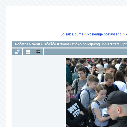
Spisak albuma
Poslednje postavljeno
Početna
>
Vesti
>
Učešće Kriminalističko-policijskog univerziteta u pr