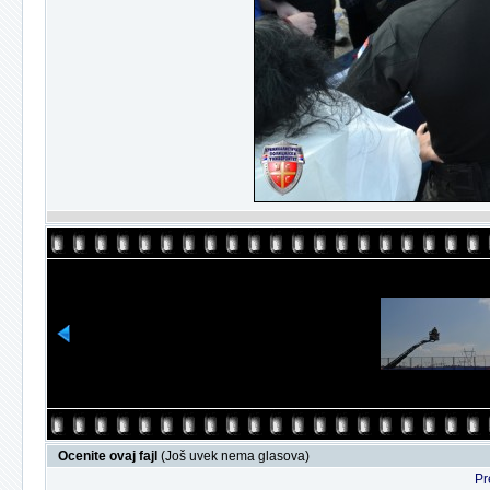
Ocenite ovaj fajl
(Još uvek nema glasova)
Pr