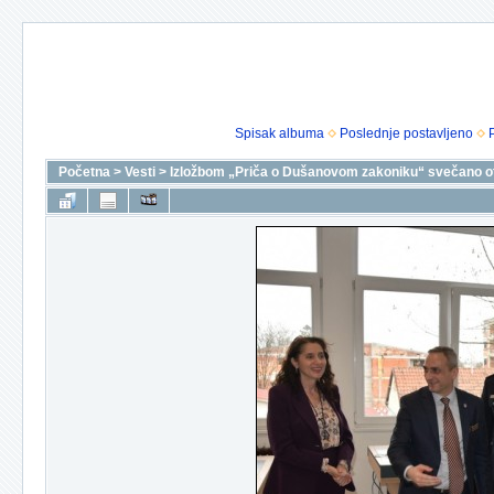
Spisak albuma
Poslednje postavljeno
Početna
>
Vesti
>
Izložbom „Priča o Dušanovom zakoniku“ svečano otvo