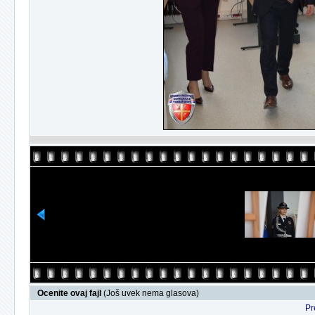
Ocenite ovaj fajl
(Još uvek nema glasova)
Pr