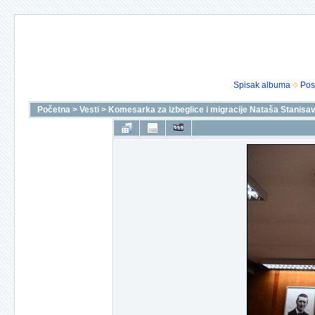
Spisak albuma
Pos
Početna
>
Vesti
>
Komesarka za izbeglice i migracije Nataša Stanisavl