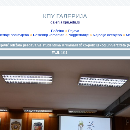
КПУ ГАЛЕРИЈА
galerija.kpu.edu.rs
Početna
Prijava
lednje postavljeno
Poslednji komentari
Najgledanije
Najbolje ocenjeno
Mo
jević održala predavanje studentima Kriminalističko-policijskog univerziteta (6
FAJL 1/11