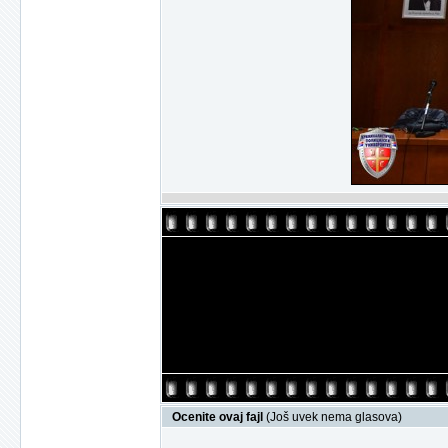
Ocenite ovaj fajl
(Još uvek nema glasova)