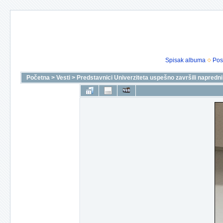
Spisak albuma
Pos
Početna
>
Vesti
>
Predstavnici Univerziteta uspešno završili napredn