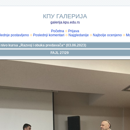
КПУ ГАЛЕРИЈА
galerija.kpu.edu.rs
Početna
Prijava
lednje postavljeno
Poslednji komentari
Najgledanije
Najbolje ocenjeno
Mo
i nivo kursa „Razvoj i obuka predavača“ (03.06.2023)
FAJL 27/29