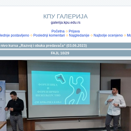
КПУ ГАЛЕРИЈА
galerija.kpu.edu.rs
Početna
Prijava
lednje postavljeno
Poslednji komentari
Najgledanije
Najbolje ocenjeno
Mo
i nivo kursa „Razvoj i obuka predavača“ (03.06.2023)
FAJL 10/29