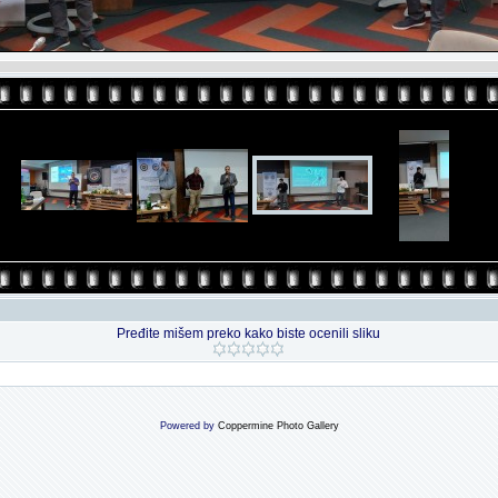
Pređite mišem preko kako biste ocenili sliku
Powered by
Coppermine Photo Gallery