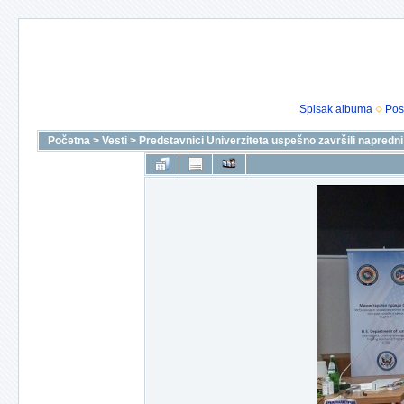
Spisak albuma
Pos
Početna
>
Vesti
>
Predstavnici Univerziteta uspešno završili napredn