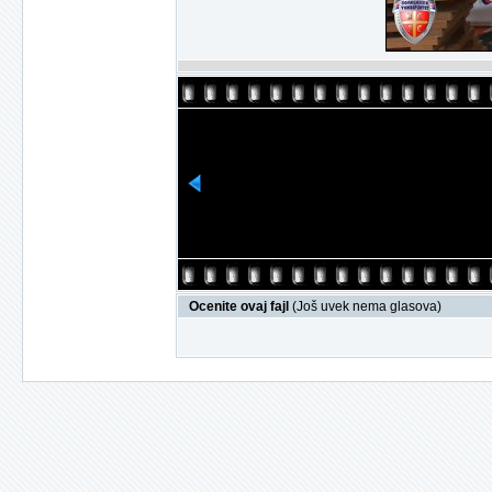
Ocenite ovaj fajl
(Još uvek nema glasova)