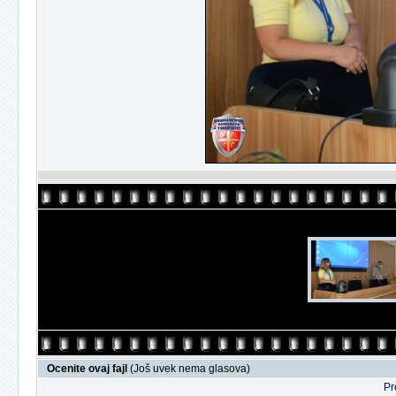
Ocenite ovaj fajl
(Još uvek nema glasova)
Pr