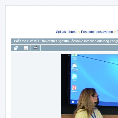
Spisak albuma
Poslednje postavljeno
Početna
>
Vesti
>
Univerzitet ugostio učesnike internacionalnog kon