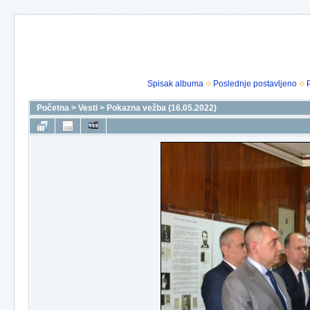
Spisak albuma
Poslednje postavljeno
Početna
>
Vesti
>
Pokazna vežba (16.05.2022)