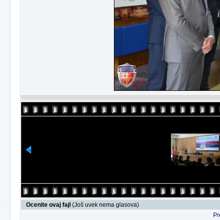
Ocenite ovaj fajl
(Još uvek nema glasova)
Pr