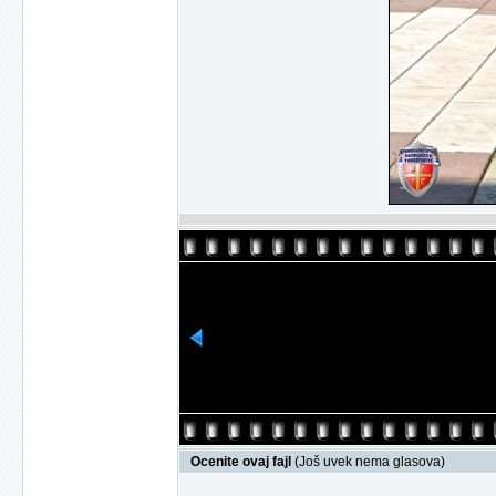
Ocenite ovaj fajl
(Još uvek nema glasova)