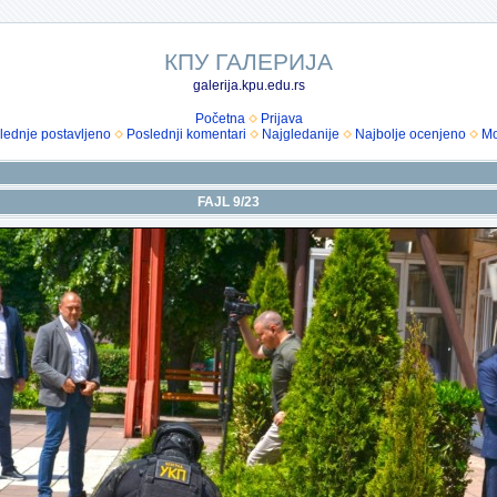
КПУ ГАЛЕРИЈА
galerija.kpu.edu.rs
Početna
Prijava
lednje postavljeno
Poslednji komentari
Najgledanije
Najbolje ocenjeno
Mo
FAJL 9/23