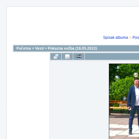
Spisak albuma
Pos
Početna
>
Vesti
>
Pokazna vežba (16.05.2022)