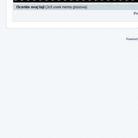
Ocenite ovaj fajl
(Još uvek nema glasova)
Pr
Powered