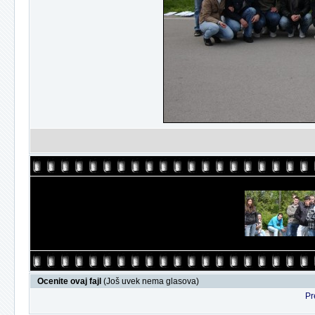
Ocenite ovaj fajl
(Još uvek nema glasova)
Pr