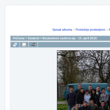
Spisak albuma
Poslednje postavljeno
Početna
>
Studenti
>
Bezbednost saobracaja - 15. april 2010.